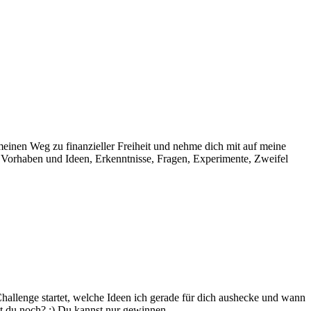
meinen Weg zu finanzieller Freiheit und nehme dich mit auf meine
e, Vorhaben und Ideen, Erkenntnisse, Fragen, Experimente, Zweifel
allenge startet, welche Ideen ich gerade für dich aushecke und wann
st du noch? :) Du kannst nur gewinnen.