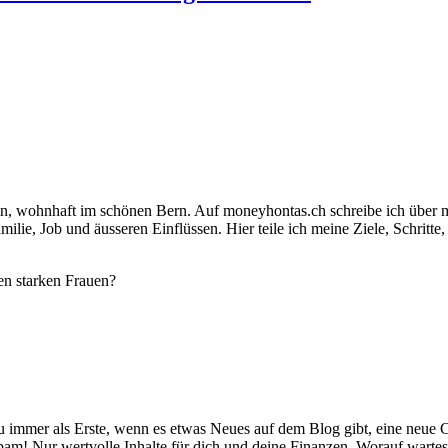
lin, wohnhaft im schönen Bern. Auf moneyhontas.ch schreibe ich über 
lie, Job und äusseren Einflüssen. Hier teile ich meine Ziele, Schritt
en starken Frauen?
immer als Erste, wenn es etwas Neues auf dem Blog gibt, eine neue Ch
pam! Nur wertvolle Inhalte für dich und deine Finanzen. Worauf warte