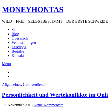
Find out more.
Okay, thanks
MONEYHONTAS
WILD – FREI – SELBSTBESTIMMT – DER ERSTE SCHWEI
Start
Blog
Über mich
Veranstaltungen
Lesetipps
Begriffe
Kontakt
Menu
Allgemeines
,
Geld verdienen
Persönlichkeit und Wertekonflikte im Onli
17. November 2018
Keine Kommentare